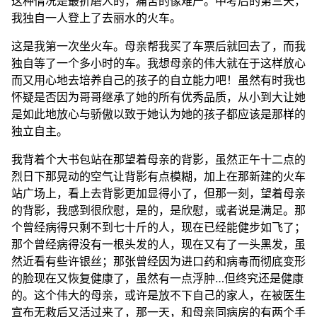
这种情况是最折磨人的，痛苦的像难产。中考后的第三天，
我独自一人登上了去丽水的火车。
这是我第一次坐火车。母亲帮我买了车票后就回去了，而我
独自等了一个多小时的车。我想母亲的伟大就在于这样放心
而又用心地去培养自己的孩子的自立能力吧！虽然有时我也
怀疑是否因为哥哥继承了她的所有优秀品质，从小到大让她
是如此地放心与骄傲以致于她认为她的孩子都应该是那样的
独立自主。
我背着个大书包站在那望着母亲的背影，虽然正午十二点的
烈日下那晃动的空气让背影有点模糊，加上在那新建的火车
站广场上，看上去背影更加显得小了，但那一刻，望着母亲
的背影，我感到很欣慰，是的，是欣慰，或者说是满足。那
个曾经病得只剩不到七十斤的人，现在已经能健步如飞了；
那个曾经病得没有一根头发的人，现在又有了一头黑发，虽
然近看有些许银丝；那张曾经因为进口药和病毒而彻底变形
的脸现在又恢复健康了，虽然有一点浮肿…但终究还是健康
的。这个伟大的母亲，或许是放不下自己的家人，在被医生
宣布无救后又活过来了，那一天，和母亲同病房的有两个手