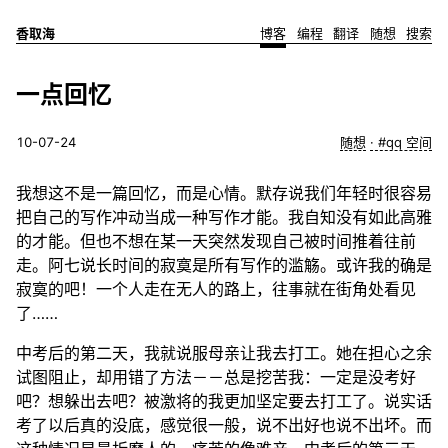
香取海
博客
编程
翻译
随想
搜索
一点回忆
10-07-24
随想
#qq 空间
我想这不是一篇回忆，而是心情。默存说我们年轻时很容易
把自己的写作冲动当成一种写作才能。我自知没有如此高雅
的才能。但也不想在某一天突然发现自己被时间推着往前
走。阿七说长时间的寂寞是所有写作的滥觞。或许我的确是
寂寞的吧！一个人走在无人的路上，往事就在街角处看见
了……
中考后的第二天，我就说服母亲让我去打工。她在担心之余
试图阻止，却用错了方法－－总是挖苦我：一定是没考好
吧？想躲出去吧？被激将的我更加坚定要去打工了。说实话
考了以后真的没底，感觉很一般，说不出好也说不出坏。而