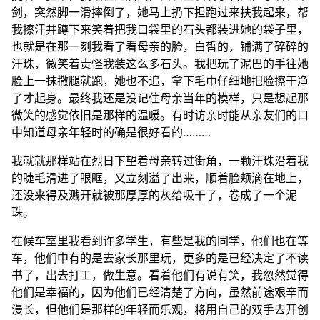
剑，突然脚一滑摔倒了，她马上扔下担跑过来扶我起来，帮
我擦汗并蹲下来笑着把我口袋里的石头都装进她的袋子里，
也就是在那一刻我看了看母亲的脸，白皙的，铺满了碎碎的
汗珠，微笑着责怪我装这么多石头。我把玩了泥巴的手往她
脸上一抹撒腿就跑，她也不追，拿下毛巾仔细地把脸擦干净
了才起身。最终我还是没记住母亲当年的模样，只是想起那
微笑的感觉依旧是那样的温暖。有时访亲时能从亲友们的口
中知道母亲年轻时的确是很好看的………
我就就那样站在烈日下望着母亲转过街角，一颗汗珠沿着我
的睫毛滑进了眼眶，又立刻溢了出来，顺着脸颊滴在地上，
还没来得及溅开就被那厚厚的灰给吸干了，卷成了一个泥
珠。
在候车室里我看到许多学生，有些是我的同学，他们也在等
车，他们中有的是去家长那里玩，更多的是已经决定了不读
书了，出去打工，做生意。看着他们有说有笑，我忽然觉得
他们是幸福的，因为他们已经清楚了方向，虽然前途艰辛而
漫长，但他们是那样的年轻而乐观，将用自己的双手去开创