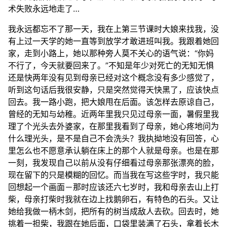
术失败永远地走了…
我永远都忘不了那一天，我在上第三节课时大娘来找我，没
有上过一天学的她一直等到放学才敢进班叫我。我跟着她回
家，走到小路上，她以那种旁人莫不关心的语气说：“你妈
不行了，今天就要回来了。”不知是年少对死亡的无知无惧
还是快两年没有见到母亲已经对这个概念没有多少感觉了，
听到这句话后我很安静，只是突然觉得天快黑了，应该快点
回去。我一路小跑，把大娘甩在后面。该怎样去原谅自己，
曾经的无知与幼稚。近两年里我只见过母亲一面，暑假里我
理了个光头去外婆家，在那里我看到了母亲，她心疼地问为
什么理光头，是不是自己不会洗头？我执拗地没有回答，心
里怎么也不愿意承认躺在床上的那个人就是母亲。也是在那
一刻，我发现自己以前从没有仔细看过母亲那张漂亮的脸，
现在留下的只是模糊的回忆。而当我在写这些字时，我只能
回想起一个画面－那时应该还六七岁时，我和母亲去山上打
柴，母亲打柴时我就在边上找鹅卵石，有特色的石头。又让
她给我做一柄木剑，把所有的树当成敌人去砍。回去时，她
挑着一担柴，我跟在她后面，口袋里装满了石头，拿着长木