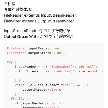
个桥接
具体的对象体现：
FileReader extemds InputStreamReader,
FileWriter extends OutputStreamWriter
InputStreamReader:字节到字符的桥梁
OutputStreamWriter:字符到字节的桥梁：
FileReader
 inputReader 
=
null
;
FileWriter
 outputStream 
=
null
;
try
{
    inputReader 
=
new
FileReader
(
"xanadu.txt"
)
;
    outputStream 
=
new
FileWriter
(
"characteroutput.t
int
 c
;
while
(
(
c 
=
 inputReader
.
read
(
)
)
!=
-
1
)
{
        outputStream
.
write
(
c
)
;
}
}
finally
{
if
(
inputReader 
!=
null
)
{