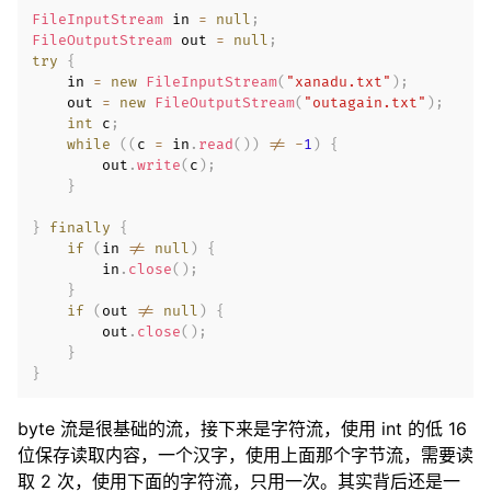
FileInputStream
 in 
=
null
;
FileOutputStream
 out 
=
null
;
try
{
    in 
=
new
FileInputStream
(
"xanadu.txt"
)
;
    out 
=
new
FileOutputStream
(
"outagain.txt"
)
;
int
 c
;
while
(
(
c 
=
 in
.
read
(
)
)
!=
-
1
)
{
        out
.
write
(
c
)
;
}
}
finally
{
if
(
in 
!=
null
)
{
        in
.
close
(
)
;
}
if
(
out 
!=
null
)
{
        out
.
close
(
)
;
}
}
byte 流是很基础的流，接下来是字符流，使用 int 的低 16
位保存读取内容，一个汉字，使用上面那个字节流，需要读
取 2 次，使用下面的字符流，只用一次。其实背后还是一