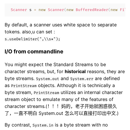
Scanner
 s 
=
new
Scanner
(
new
BufferedReader
(
new
File
By default, a scanner uses white space to separate
tokens. also,u can set :
s.useDelimiter(",\\s*");
I/O from commandline
You might expect the Standard Streams to be
character streams, but, for
historical
reasons, they are
byte streams.
and
are defined
System.out
System.err
as
objects. Although it is technically a
PrintStream
byte stream,
utilizes an internal character
PrintStream
stream object to emulate many of the features of
character streams.(！！！妈的，老子开始就困惑很久
了，一直不明白 System.out 怎么可以直接打印出中文.)
By contrast,
is a byte stream with no
System.in