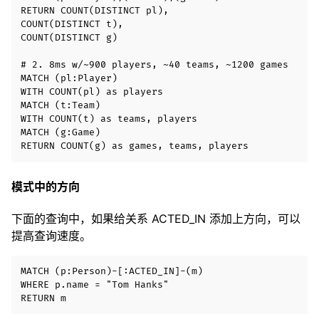
RETURN COUNT(DISTINCT pl),

COUNT(DISTINCT t),

COUNT(DISTINCT g)

# 2. 8ms w/~900 players, ~40 teams, ~1200 games

MATCH (pl:Player)

WITH COUNT(pl) as players

MATCH (t:Team)

WITH COUNT(t) as teams, players

MATCH (g:Game)

模式中的方向
下面的查询中，如果给关系 ACTED_IN 添加上方向，可以
提高查询速度。
MATCH (p:Person)-[:ACTED_IN]-(m)

WHERE p.name = "Tom Hanks"
