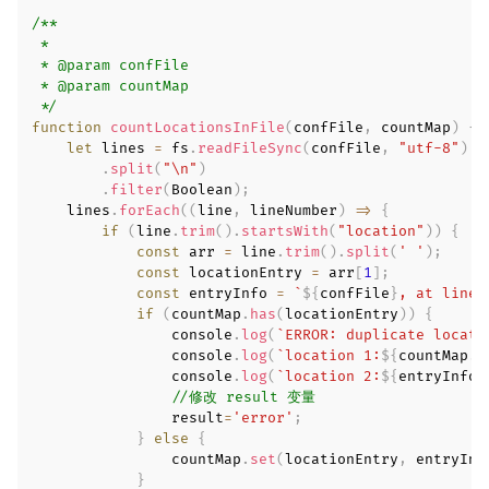
/**

 *

 * @param confFile

 * @param countMap

 */
function
countLocationsInFile
(
confFile
,
 countMap
)
{
let
 lines 
=
 fs
.
readFileSync
(
confFile
,
"utf-8"
)
.
split
(
"\n"
)
.
filter
(
Boolean
)
;
    lines
.
forEach
(
(
line
,
 lineNumber
)
=>
{
if
(
line
.
trim
(
)
.
startsWith
(
"location"
)
)
{
const
 arr 
=
 line
.
trim
(
)
.
split
(
' '
)
;
const
 locationEntry 
=
 arr
[
1
]
;
const
 entryInfo 
=
`
${
confFile
}
, at line:
if
(
countMap
.
has
(
locationEntry
)
)
{
                console
.
log
(
`
ERROR: duplicate locati
                console
.
log
(
`
location 1:
${
countMap
.
g
                console
.
log
(
`
location 2:
${
entryInfo
}
//修改 result 变量
                result
=
'error'
;
}
else
{
                countMap
.
set
(
locationEntry
,
 entryInf
}