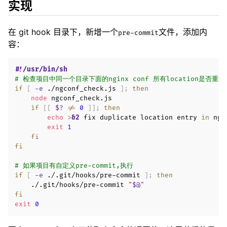
实现
在 git hook 目录下，新增一个
文件，添加内
pre-commit
容：
#!/usr/bin/sh
# 检查项目中同一个目录下面的nginx conf 所有location是否重复
if
[
-e
 ./ngconf_check.js 
]
;
then
node
 ngconf_check.js

if
[
[
$?
!=
0
]
]
;
then
echo
>
&2
 fix duplicate location entry 
in
 ngi
exit
1
fi
fi
# 如果项目有自定义pre-commit,执行
if
[
-e
 ./.git/hooks/pre-commit 
]
;
then
    ./.git/hooks/pre-commit 
"
$@
"
fi
exit
0