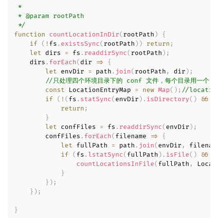
 *

 * @param rootPath

 */
function
countLocationInDir
(
rootPath
)
{
if
(
!
fs
.
existsSync
(
rootPath
)
)
return
;
let
 dirs 
=
 fs
.
readdirSync
(
rootPath
)
;
    dirs
.
forEach
(
dir
=>
{
let
 envDir 
=
 path
.
join
(
rootPath
,
 dir
)
;
//只处理四个环境目录下的 conf 文件，每个目录用一个 m
const
 LocationEntryMap 
=
new
Map
(
)
;
//locatio
if
(
!
(
fs
.
statSync
(
envDir
)
.
isDirectory
(
)
&&
 C
return
;
}
let
 confFiles 
=
 fs
.
readdirSync
(
envDir
)
;
        confFiles
.
forEach
(
filename
=>
{
let
 fullPath 
=
 path
.
join
(
envDir
,
 filenam
if
(
fs
.
lstatSync
(
fullPath
)
.
isFile
(
)
&&
/
countLocationsInFile
(
fullPath
,
 Locat
}
}
)
;
}
)
;
}