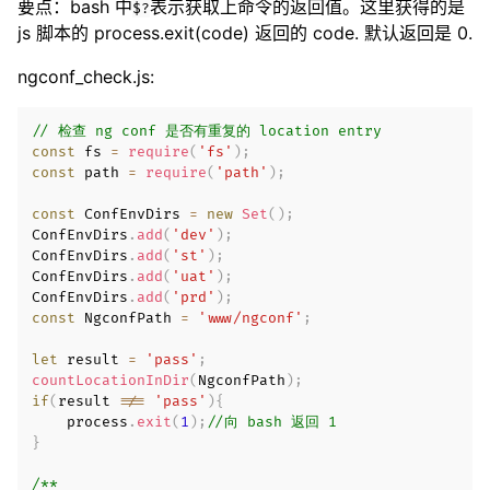
要点：bash 中
表示获取上命令的返回值。这里获得的是
$?
js 脚本的 process.exit(code) 返回的 code. 默认返回是 0.
ngconf_check.js:
// 检查 ng conf 是否有重复的 location entry
const
 fs 
=
require
(
'fs'
)
;
const
 path 
=
require
(
'path'
)
;
const
 ConfEnvDirs 
=
new
Set
(
)
;
ConfEnvDirs
.
add
(
'dev'
)
;
ConfEnvDirs
.
add
(
'st'
)
;
ConfEnvDirs
.
add
(
'uat'
)
;
ConfEnvDirs
.
add
(
'prd'
)
;
const
 NgconfPath 
=
'www/ngconf'
;
let
 result 
=
'pass'
;
countLocationInDir
(
NgconfPath
)
;
if
(
result 
!==
'pass'
)
{
    process
.
exit
(
1
)
;
//向 bash 返回 1
}
/**
