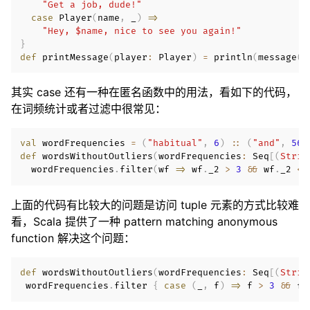
"Get a job, dude!"
case
 Player
(
name
,
 _
)
=>
"Hey, $name, nice to see you again!"
}
def
 printMessage
(
player
:
 Player
)
=
 println
(
message
(
p
其实 case 还有一种在匿名函数中的用法，看如下的代码，
在词频统计或者过滤中很常见：
val
 wordFrequencies 
=
(
"habitual"
,
6
)
::
(
"and"
,
56
)
def
 wordsWithoutOutliers
(
wordFrequencies
:
 Seq
[
(
Strin
  wordFrequencies
.
filter
(
wf 
=>
 wf
.
_2 
>
3
&&
 wf
.
_2 
<
上面的代码有比较大的问题是访问 tuple 元素的方式比较难
看，Scala 提供了一种 pattern matching anonymous
function 解决这个问题：
def
 wordsWithoutOutliers
(
wordFrequencies
:
 Seq
[
(
Strin
 wordFrequencies
.
filter 
{
case
(
_
,
 f
)
=>
 f 
>
3
&&
 f 