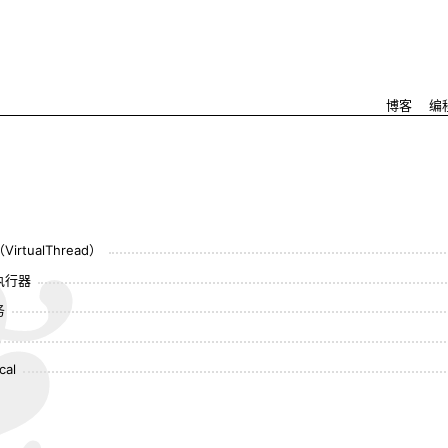
博客
编
irtualThread）
与执行器
务
cal