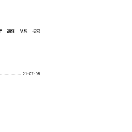
程
翻译
随想
搜索
21-07-08