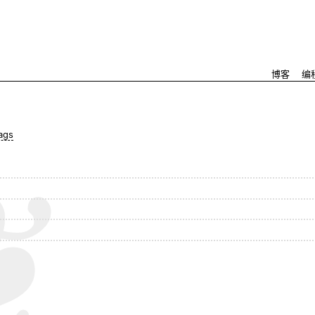
博客
编
ags